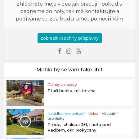
zhlédněte moje videa jak pracuji - pokud si
padneme do noty, tak mě kontaktujte a
podíváme se, zda budu umět pomoci i Vám
zobrazit všechny příspěvky
Mohlo by se vám také líbit
Články a názory
Ptačí budka, místo vína
Nabídka nemovitostí
•
Video
•
Virtuální
prohlídky
Prodej, chalupa 3+1, Lhota pod
Radčem, okr. Rokycany