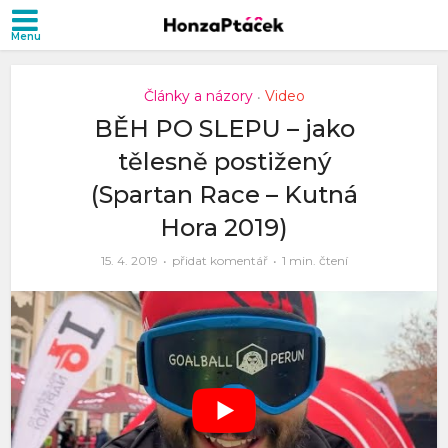
Články a názory
Video
•
BĚH PO SLEPU – jako
tělesně postižený
(Spartan Race – Kutná
Hora 2019)
15. 4. 2019
přidat komentář
1 min. čtení