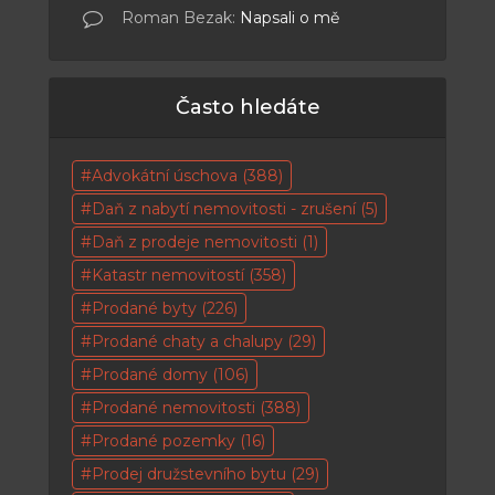
Roman Bezak
:
Napsali o mě
Často hledáte
Advokátní úschova
(388)
Daň z nabytí nemovitosti - zrušení
(5)
Daň z prodeje nemovitosti
(1)
Katastr nemovitostí
(358)
Prodané byty
(226)
Prodané chaty a chalupy
(29)
Prodané domy
(106)
Prodané nemovitosti
(388)
Prodané pozemky
(16)
Prodej družstevního bytu
(29)