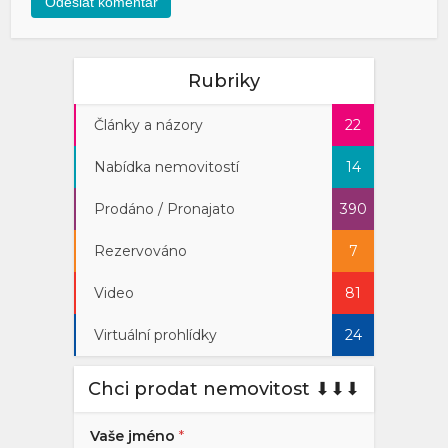
Rubriky
Články a názory
22
Nabídka nemovitostí
14
Prodáno / Pronajato
390
Rezervováno
7
Video
81
Virtuální prohlídky
24
Chci prodat nemovitost ⬇︎⬇︎⬇︎
Vaše jméno
*