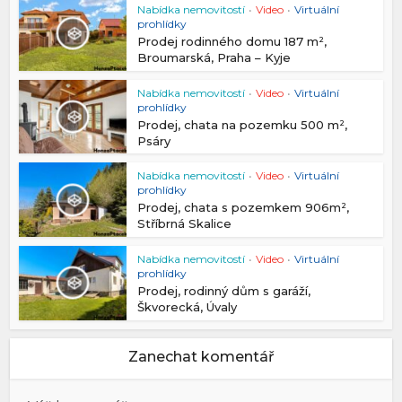
Nabídka nemovitostí
•
Video
•
Virtuální
prohlídky
Prodej rodinného domu 187 m²,
Broumarská, Praha – Kyje
Nabídka nemovitostí
•
Video
•
Virtuální
prohlídky
Prodej, chata na pozemku 500 m²,
Psáry
Nabídka nemovitostí
•
Video
•
Virtuální
prohlídky
Prodej, chata s pozemkem 906m²,
Stříbrná Skalice
Nabídka nemovitostí
•
Video
•
Virtuální
prohlídky
Prodej, rodinný dům s garáží,
Škvorecká, Úvaly
Zanechat komentář