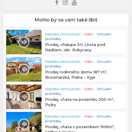
Mohlo by se vám také líbit
Nabídka nemovitostí
•
Video
•
Virtuální
prohlídky
Prodej, chalupa 3+1, Lhota pod
Radčem, okr. Rokycany
Nabídka nemovitostí
•
Video
•
Virtuální
prohlídky
Prodej rodinného domu 187 m²,
Broumarská, Praha – Kyje
Nabídka nemovitostí
•
Video
•
Virtuální
prohlídky
Prodej, chata na pozemku 500 m²,
Psáry
Nabídka nemovitostí
•
Video
•
Virtuální
prohlídky
Prodej, chata s pozemkem 906m²,
Stříbrná Skalice