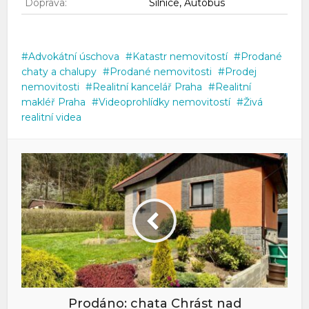
Doprava:
Silnice, Autobus
Advokátní úschova
Katastr nemovitostí
Prodané
chaty a chalupy
Prodané nemovitosti
Prodej
nemovitosti
Realitní kancelář Praha
Realitní
makléř Praha
Videoprohlídky nemovitostí
Živá
realitní videa
Prodáno: chata Chrást nad