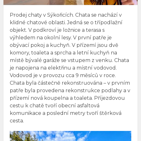
Prodej chaty v Sýkořicích. Chata se nachází v
klidné chatové oblasti. Jedná se o třípodlažní
objekt. V podkroví je ložnice a terasa s
výhledem na okolní lesy. V první patře je
obývací pokoj a kuchyň. V přízemí jsou dvě
komory, toaleta a sprcha a letní kuchyň na
místě bývalé garáže se vstupem z venku. Chata
je napojena na elektřinu a místní vodovod.
Vodovod je v provozu cca 9 měsíců v roce.
Chata byla částečně rekonstruována – v prvním
patře byla provedena rekonstrukce podlahy a v
přízemí nová koupelna a toaleta. Příjezdovou
cestu k chatě tvoří obecní asfaltová
komunikace a poslední metry tvoří štěrková
cesta.