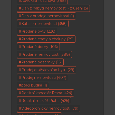
Advokátní úschova
(388)
Daň z nabytí nemovitosti - zrušení
(5)
Daň z prodeje nemovitosti
(1)
Katastr nemovitostí
(358)
Prodané byty
(226)
Prodané chaty a chalupy
(29)
Prodané domy
(106)
Prodané nemovitosti
(388)
Prodané pozemky
(16)
Prodej družstevního bytu
(29)
Prodej nemovitosti
(407)
ptačí budka
(1)
Realitní kancelář Praha
(424)
Realitní makléř Praha
(425)
Videoprohlídky nemovitostí
(79)