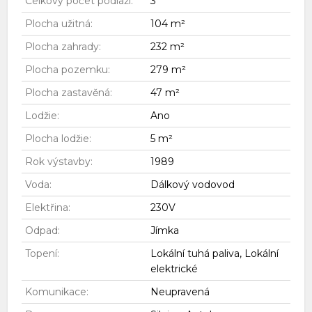
Celkový počet podlaží:
3
Plocha užitná:
104 m²
Plocha zahrady:
232 m²
Plocha pozemku:
279 m²
Plocha zastavěná:
47 m²
Lodžie:
Ano
Plocha lodžie:
5 m²
Rok výstavby:
1989
Voda:
Dálkový vodovod
Elektřina:
230V
Odpad:
Jímka
Topení:
Lokální tuhá paliva, Lokální
elektrické
Komunikace:
Neupravená