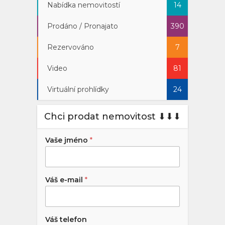
Nabídka nemovitostí
14
Prodáno / Pronajato
390
Rezervováno
7
Video
81
Virtuální prohlídky
24
Chci prodat nemovitost ⬇︎⬇︎⬇︎
Vaše jméno
*
Váš e-mail
*
Váš telefon