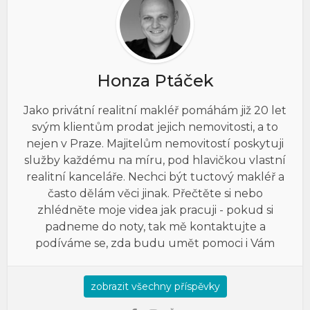
Honza Ptáček
Jako privátní realitní makléř pomáhám již 20 let
svým klientům prodat jejich nemovitosti, a to
nejen v Praze. Majitelům nemovitostí poskytuji
služby každému na míru, pod hlavičkou vlastní
realitní kanceláře. Nechci být tuctový makléř a
často dělám věci jinak. Přečtěte si nebo
zhlédněte moje videa jak pracuji - pokud si
padneme do noty, tak mě kontaktujte a
podíváme se, zda budu umět pomoci i Vám
zobrazit všechny příspěvky