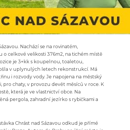
Sázavou. Nachází se na rovinatém,
o celkové velikosti 376m2, na tichém místě
pozice je 3+kk s koupelnou, toaletou,
šla v uplynulých letech rekonstrukcí. Má
třinu i rozvody vody. Je napojena na městský
ti, pro chaty, v provozu devět měsíců v roce. K
stě, která je ve vlastnictví obce. Na
á pergola, zahradní jezírko s rybičkami a
astávka Chrást nad Sázavou odkud je přímé