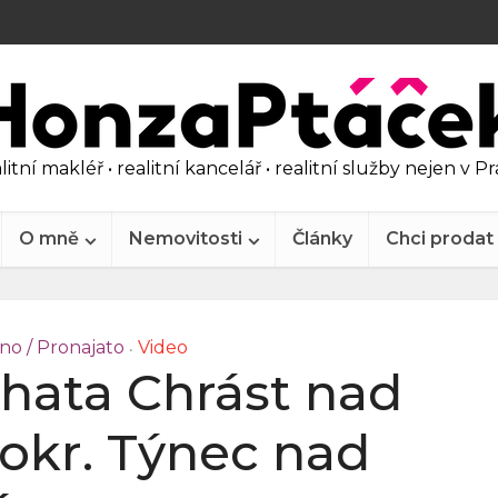
litní makléř • realitní kancelář • realitní služby nejen v P
O mně
Nemovitosti
Články
Chci prodat
no / Pronajato
Video
•
hata Chrást nad
okr. Týnec nad