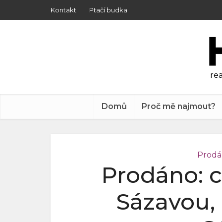
Kontakt
Ptačí budka
rea
Domů
Proč mě najmout?
Prodá
Prodáno: c
Sázavou, 