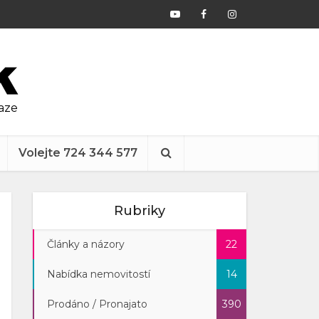
raze
Volejte 724 344 577
Rubriky
Články a názory
22
Nabídka nemovitostí
14
Prodáno / Pronajato
390