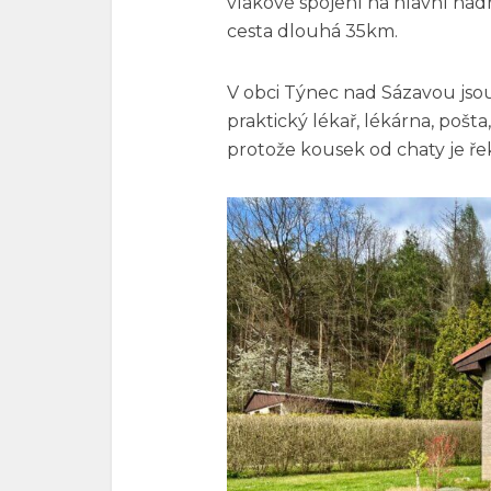
vlakové spojení na hlavní nádr
cesta dlouhá 35km.
V obci Týnec nad Sázavou jso
praktický lékař, lékárna, pošta,
protože kousek od chaty je ře