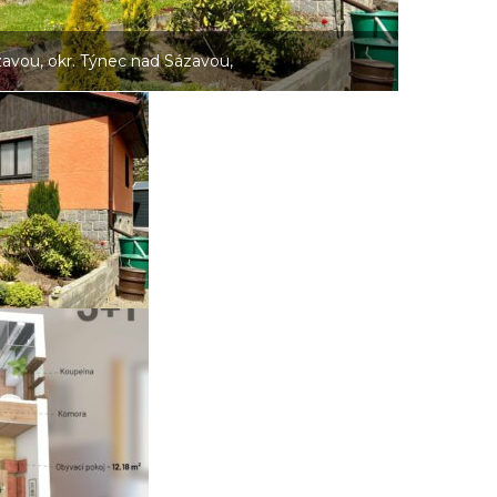
avou, okr. Týnec nad Sázavou,