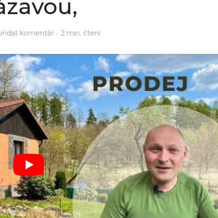
ázavou,
přidat komentář
2 min. čtení