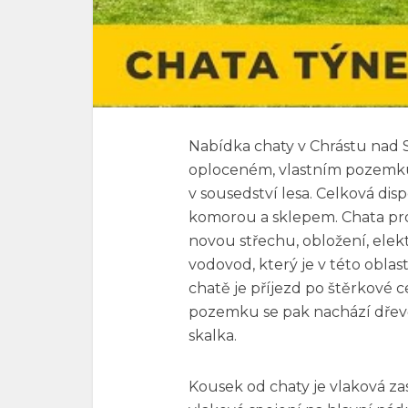
Nabídka chaty v Chrástu nad 
oploceném, vlastním pozemku 
v sousedství lesa. Celková dis
komorou a sklepem. Chata pro
novou střechu, obložení, elek
vodovod, který je v této oblas
chatě je příjezd po štěrkové ce
pozemku se pak nachází dřevěn
skalka.
Kousek od chaty je vlaková z