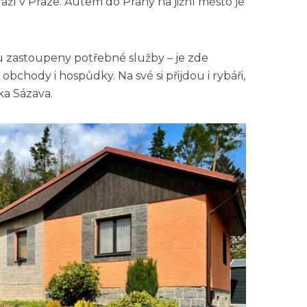
aží v Praze. Autem do Prahy na jižní město je
u zastoupeny potřebné služby – je zde
 obchody i hospůdky. Na své si přijdou i rybáři,
ka Sázava.