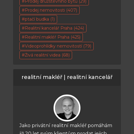
Prodej družstevního bytu
(29)
Prodej nemovitosti
(407)
ptačí budka
(1)
Realitní kancelář Praha
(424)
Realitní makléř Praha
(425)
Videoprohlídky nemovitostí
(79)
Živá realitní videa
(68)
realitní makléř | realitní kancelář
Jako privátní realitní makléř pomáhám
již 20 let svým klientům prodat jejich