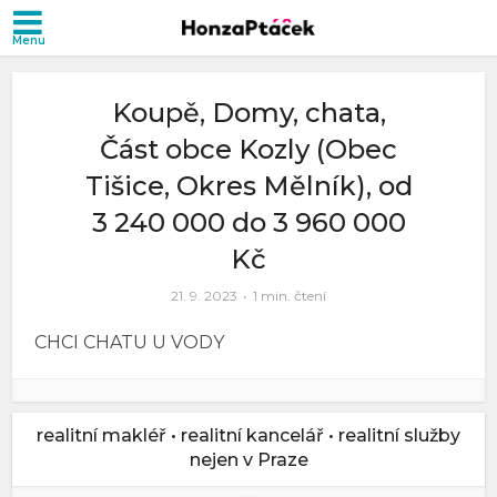
Koupě, Domy, chata,
Část obce Kozly (Obec
Tišice, Okres Mělník), od
3 240 000 do 3 960 000
Kč
21. 9. 2023
1 min. čtení
CHCI CHATU U VODY
realitní makléř • realitní kancelář • realitní služby
nejen v Praze