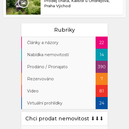
Prodej chata, Kaliště u Ondřejova,
Praha Východ
Rubriky
Články a názory
22
Nabídka nemovitostí
14
Prodáno / Pronajato
390
Rezervováno
7
Video
81
Virtuální prohlídky
24
Chci prodat nemovitost ⬇︎⬇︎⬇︎