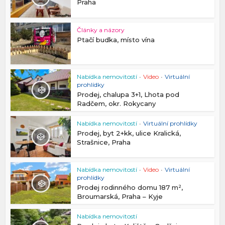
Praha
Články a názory
Ptačí budka, místo vína
Nabídka nemovitostí
•
Video
•
Virtuální
prohlídky
Prodej, chalupa 3+1, Lhota pod
Radčem, okr. Rokycany
Nabídka nemovitostí
•
Virtuální prohlídky
Prodej, byt 2+kk, ulice Kralická,
Strašnice, Praha
Nabídka nemovitostí
•
Video
•
Virtuální
prohlídky
Prodej rodinného domu 187 m²,
Broumarská, Praha – Kyje
Nabídka nemovitostí