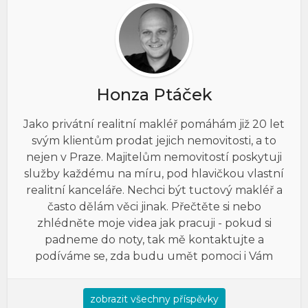
Honza Ptáček
Jako privátní realitní makléř pomáhám již 20 let
svým klientům prodat jejich nemovitosti, a to
nejen v Praze. Majitelům nemovitostí poskytuji
služby každému na míru, pod hlavičkou vlastní
realitní kanceláře. Nechci být tuctový makléř a
často dělám věci jinak. Přečtěte si nebo
zhlédněte moje videa jak pracuji - pokud si
padneme do noty, tak mě kontaktujte a
podíváme se, zda budu umět pomoci i Vám
zobrazit všechny příspěvky