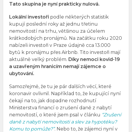
Tato skupina je nyní prakticky nulová.
Lokální investoři
podle některých statistik
kupují poslední roky až jednu třetinu
nemovitostí na trhu, většinou za účelem
krátkodobých pronájmů. Na začátku roku 2020
nabízeli investoři v Praze údajně cca 13.000
bytů k pronájmu přes Airbnb. Tito investoři mají
aktuálně velký problém.
Díky nemoci kovid-19
a uzavřeným hranicím nemají zájemce o
ubytování.
Samozřejmě, že tu je pár dalších věcí, které
koronavir ovlivnil. Například to, že kupující nyní
čekají na to, jak dopadne rozhodnutí
Ministerstva financí o zrušení daně z nabytí
nemovitostí, o které jsem psal v článku
“Zrušení
daně z nabytí nemovitosti a slev za hypotéku?
Komu to pomůže?”
. Nebo to, že zájemci nyní v