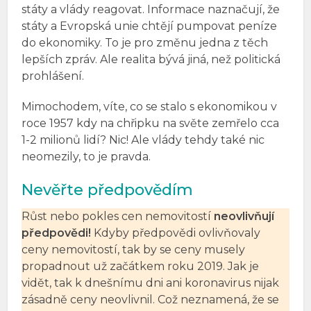
státy a vlády reagovat. Informace naznačují, že
státy a Evropská unie chtějí pumpovat peníze
do ekonomiky. To je pro změnu jedna z těch
lepších zpráv. Ale realita bývá jiná, než politická
prohlášení.
Mimochodem, víte, co se stalo s ekonomikou v
roce 1957 kdy na chřipku na světe zemřelo cca
1-2 milionů lidí? Nic! Ale vlády tehdy také nic
neomezily, to je pravda.
Nevěřte předpovědím
Růst nebo pokles cen nemovitostí
neovlivňují
předpovědi!
Kdyby předpovědi ovlivňovaly
ceny nemovitostí, tak by se ceny musely
propadnout už začátkem roku 2019. Jak je
vidět, tak k dnešnímu dni ani koronavirus nijak
zásadně ceny neovlivnil. Což neznamená, že se