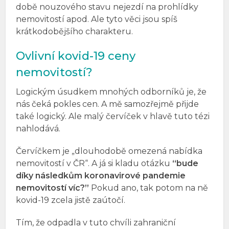
době nouzového stavu nejezdí na prohlídky
nemovitostí apod. Ale tyto věci jsou spíš
krátkodobějšího charakteru.
Ovlivní kovid-19 ceny
nemovitostí?
Logickým úsudkem mnohých odborníků je, že
nás čeká pokles cen. A mě samozřejmě přijde
také logický. Ale malý červíček v hlavě tuto tézi
nahlodává.
Červíčkem je „dlouhodobě omezená nabídka
nemovitostí v ČR“. A já si kladu otázku
“bude
díky následkům koronavirové pandemie
nemovitostí víc?”
Pokud ano, tak potom na ně
kovid-19 zcela jistě zaútočí.
Tím, že odpadla v tuto chvíli zahraniční