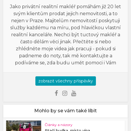
Jako privátní realitní makléř pomáhám již 20 let
svým klientům prodat jejich nemovitosti, a to
nejen v Praze. Majitelům nemovitostí poskytuji
služby každému na míru, pod hlavičkou vlastní
realitní kanceláře. Nechci být tuctový makléř a
často dělám věci jinak. Přečtěte si nebo
zhlédněte moje videa jak pracuji - pokud si
padneme do noty, tak mě kontaktujte a
podíváme se, zda budu umět pomoci i Vám
zobrazit všechny příspěvky
Mohlo by se vám také líbit
Články a názory
Ptačí budka, místo vína