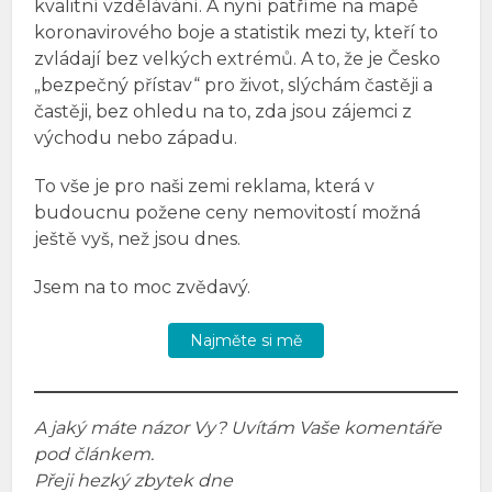
kvalitní vzdělávání. A nyní patříme na mapě
koronavirového boje a statistik mezi ty, kteří to
zvládají bez velkých extrémů. A to, že je Česko
„bezpečný přístav“ pro život, slýchám častěji a
častěji, bez ohledu na to, zda jsou zájemci z
východu nebo západu.
To vše je pro naši zemi reklama, která v
budoucnu požene ceny nemovitostí možná
ještě vyš, než jsou dnes.
Jsem na to moc zvědavý.
Najměte si mě
A jaký máte názor Vy? Uvítám Vaše komentáře
pod článkem.
Přeji hezký zbytek dne