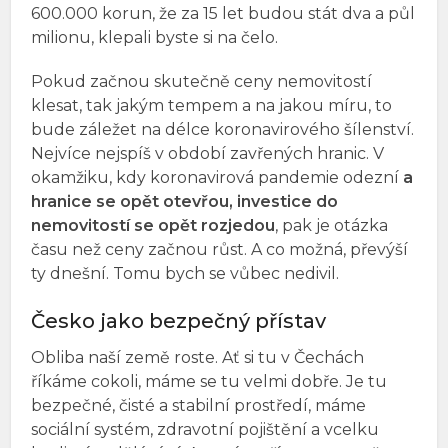
600.000 korun, že za 15 let budou stát dva a půl
milionu, klepali byste si na čelo.
Pokud začnou skutečně ceny nemovitostí
klesat, tak jakým tempem a na jakou míru, to
bude záležet na délce koronavirového šílenství.
Nejvíce nejspíš v období zavřených hranic. V
okamžiku, kdy koronavirová pandemie odezní
a
hranice se opět otevřou, investice do
nemovitostí se opět rozjedou
, pak je otázka
času než ceny začnou růst. A co možná, převýší
ty dnešní. Tomu bych se vůbec nedivil.
Česko jako bezpečný přístav
Obliba naší země roste. Ať si tu v Čechách
říkáme cokoli, máme se tu velmi dobře. Je tu
bezpečné, čisté a stabilní prostředí, máme
sociální systém, zdravotní pojištění a vcelku