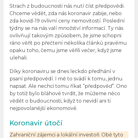
Strach z budoucnosti nás nutí číst předpovědi.
Chceme vědět, zda nás koronavir zabije, nebo
zda kovid-19 ovlivní ceny nemovitostí. Poslední
týdny se na nás valí množství informací. Ty nás
ovlivňují takovým způsobem, že jsme schopni
ráno věřit po přečtení několika článků pravému
opaku toho, čemu jsme věřili večer, když jsme
ulehali.
Díky koronaviru se dnes leckdo předhání v
psaní předpovědí. I mě to svádí k tomu, jednu
napsat. Ale nechci tomu říkat “předpověď”. Ono
by totiž bylo bláhové tvrdit, že můžeme něco
vědět o budoucnosti, když to nevidí ani ti
nejpovolanější ekonomové.
Koronavir útočí
Zahraniční zájemci a lokální investoři. Obě tyto