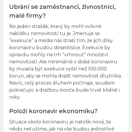
Ubrání se zaměstnanci, živnostníci,
malé firmy?
No jeden strašák, který by mohl ovlivnit
nabídku nemovitostí tu je. Jmenuje se
“exekuce” a média nás straší tím, že jich díky
koronaviru budou desetitisíce. Exekuce by
opravdu mohly na trh “vrhnout” množství
nemovitostí. Ale minimálně v době koronaviru
by musela být exekuce vyšší než 100.000
korun, aby se mohla dražit nemovitost dlužníka.
Navíc, celý proces dluhem počínaje, soudem
pokračujíc a dražbou konče bude trvat klidně i
roky.
Položí koronavir ekonomiku?
Situace okolo koronaviru je natolik nová, že
nikdo netušíme, jak na vše budou jednotlivé