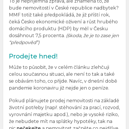
To je nepříjemná zpráva, ale znamená to, že
bude nemovitostí v České republice nadbytek?
MMF totiž také předpokládá, že již příští rok,
čeká Česko ekonomické oživení a růst hrubého
domácího produktu (HDP) by měl v Česku
dosáhnout 7,5 procenta.
(škoda, že je to zase jen
“předpověď”)
Prodejte hned!
Může to působit, že v celém článku zlehčuji
celou současnou situaci, ale není to tak a také
se obávám toho, co přijde. Navíc, v dnešní době
pandemie koronaviru již nejde jen o peníze.
Pokud plánujete prodej nemovitosti na základě
životní potřeby (např. stěhování za prací, rozvod,
vyrovnání majetku apod.), nebo je vysoké riziko,
že nebudete mít na splátky hypotéky, tak na
nic
nečekejte
a nemovitost začněte co nejdříve