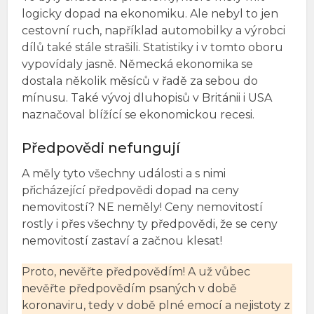
logicky dopad na ekonomiku. Ale nebyl to jen
cestovní ruch, například automobilky a výrobci
dílů také stále strašili. Statistiky i v tomto oboru
vypovídaly jasně. Německá ekonomika se
dostala několik měsíců v řadě za sebou do
mínusu. Také vývoj dluhopisů v Británii i USA
naznačoval blížící se ekonomickou recesi.
Předpovědi nefungují
A měly tyto všechny události a s nimi
přicházející předpovědi dopad na ceny
nemovitostí? NE neměly! Ceny nemovitostí
rostly i přes všechny ty předpovědi, že se ceny
nemovitostí zastaví a začnou klesat!
Proto, nevěřte předpovědím! A už vůbec
nevěřte předpovědím psaných v době
koronaviru, tedy v době plné emocí a nejistoty z