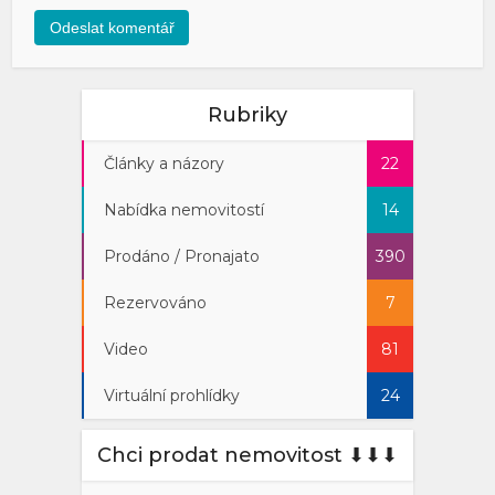
Rubriky
Články a názory
22
Nabídka nemovitostí
14
Prodáno / Pronajato
390
Rezervováno
7
Video
81
Virtuální prohlídky
24
Chci prodat nemovitost ⬇︎⬇︎⬇︎