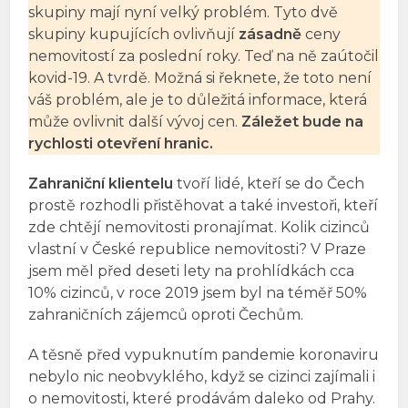
skupiny mají nyní velký problém. Tyto dvě
skupiny kupujících ovlivňují
zásadně
ceny
nemovitostí za poslední roky. Teď na ně zaútočil
kovid-19. A tvrdě. Možná si řeknete, že toto není
váš problém, ale je to důležitá informace, která
může ovlivnit další vývoj cen.
Záležet bude na
rychlosti otevření hranic.
Zahraniční klientelu
tvoří lidé, kteří se do Čech
prostě rozhodli přistěhovat a také investoři, kteří
zde chtějí nemovitosti pronajímat. Kolik cizinců
vlastní v České republice nemovitosti? V Praze
jsem měl před deseti lety na prohlídkách cca
10% cizinců, v roce 2019 jsem byl na téměř 50%
zahraničních zájemců oproti Čechům.
A těsně před vypuknutím pandemie koronaviru
nebylo nic neobvyklého, když se cizinci zajímali i
o nemovitosti, které prodávám daleko od Prahy.