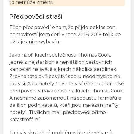
to nemůže změnit.
Předpovědi straší
Těch předpovědí o tom, že přijde pokles cen
nemovitostí jsem četl v roce 2018-2019 tolik, že
už si je ani nevybavím.
Jako např. krach společnosti Thomas Cook,
jedné z nejstarších a největších cestovních
kanceláří na světě a krach několika aerolinek.
Zrovna tato dvě odvětví spolu neodmyslitelně
souvisí. A co hotely? Ty měly šílené ekonomické
předpovědi v návaznosti na krach Thomas Cook.
A nesmíme zapomenout na spoustu farmářů a
dalších podnikatelů, kteří jsou navázáni na “ty
hotely”. Ti všichni měli předpovědi přímo
katastrofální.
To byly skutečné problémy, které měly mít