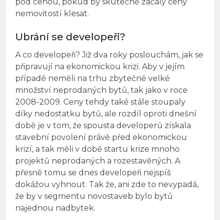
pod cenou, pokud by skutečně začaly ceny
nemovitostí klesat.
Ubrání se developeři?
A co developeři? Již dva roky poslouchám, jak se
připravují na ekonomickou krizi. Aby v jejím
případě neměli na trhu zbytečně velké
množství neprodaných bytů, tak jako v roce
2008-2009. Ceny tehdy také stále stoupaly
díky nedostatku bytů, ale rozdíl oproti dnešní
době je v tom, že spousta developerů získala
stavební povolení právě před ekonomickou
krizí, a tak měli v době startu krize mnoho
projektů neprodaných a rozestavěných. A
přesně tomu se dnes developeři nejspíš
dokážou vyhnout. Tak že, ani zde to nevypadá,
že by v segmentu novostaveb bylo bytů
najednou nadbytek.