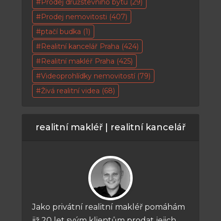
Prodej družstevního bytu
(29)
Prodej nemovitosti
(407)
ptačí budka
(1)
Realitní kancelář Praha
(424)
Realitní makléř Praha
(425)
Videoprohlídky nemovitostí
(79)
Živá realitní videa
(68)
realitní makléř | realitní kancelář
Jako privátní realitní makléř pomáhám
již 20 let svým klientům prodat jejich