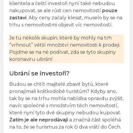
klientela a čeští investoři nyní také nebudou
nakupovat, se ale růst cen nemovitostí
pouze
zastaví
. Aby ceny začaly klesat, muselo by se na
trhu s nemovitostmi objevit víc nemovitostí.
Je tu několik skupin, které by mohly na trh
“vrhnout” větší množství nemovitosti k prodeji.
Pojďme se na ně podívat, zda se tyto skupiny
koronaviru ubrání
Ubrání se investoři?
Budou se chtít majitelé zbavit bytů, které
pronajímali krátkodobě turistům? Kdyby ano,
tak by se na trhu mohla nabídka opravdu zvýšit,
navíc společně s množstvím těch nemovitostí,
které nyní tyto dvě skupiny nebudou kupovat.
Zatím je ale neprodávají
a značná část spoléhá
na to, že se turismus za rok či dva vrátí do Čech.