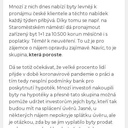
Mnozí z nich dnes nabízí byty levněji k
pronájmu české klientele a těchto nabídek
každý týden přibývá. Díky tomu se např. na
Staroměstském náměstí dá pronajmout
zařízený byt 1+1 za 10.500 korun měsíčně i s
poplatky. Téměř k neuvěření. To už je pro
zájemce o nájem opravdu zajímavé. Navíc, to je
skupina,
která poroste
.
Dá se totiž očekávat, že velké procento lidí
přijde v době koronavirové pandemie o práci a
tím tedy nesplní podmínky bank pro
poskytnutí hypoték. Mnozí investoři nakoupili
byty na hypotéky a přesně tato skupina možná
pomůže udržet investorům jejich byty, kteří tak
budou mít na splácení úvěrů. Jasně, u
některých nájem nepokryje splátku úvěru, ale
je otázkou, zda by se jim vyplatilo byty prodat