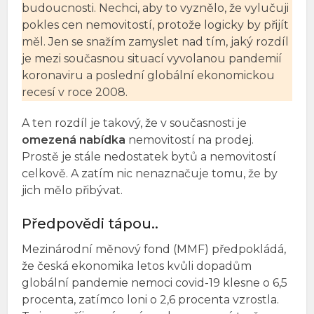
budoucnosti. Nechci, aby to vyznělo, že vylučuji
pokles cen nemovitostí, protože logicky by přijít
měl. Jen se snažím zamyslet nad tím, jaký rozdíl
je mezi současnou situací vyvolanou pandemií
koronaviru a poslední globální ekonomickou
recesí v roce 2008.
A ten rozdíl je takový, že v současnosti je
omezená nabídka
nemovitostí na prodej.
Prostě je stále nedostatek bytů a nemovitostí
celkově. A zatím nic nenaznačuje tomu, že by
jich mělo přibývat.
Předpovědi tápou..
Mezinárodní měnový fond (MMF) předpokládá,
že česká ekonomika letos kvůli dopadům
globální pandemie nemoci covid-19 klesne o 6,5
procenta, zatímco loni o 2,6 procenta vzrostla.