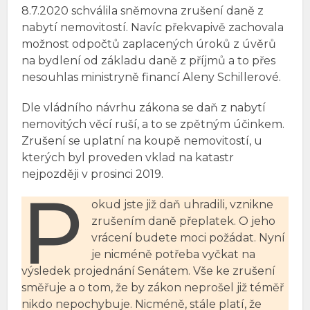
8.7.2020 schválila sněmovna zrušení daně z
nabytí nemovitostí. Navíc překvapivě zachovala
možnost odpočtů zaplacených úroků z úvěrů
na bydlení od základu daně z příjmů a to přes
nesouhlas ministryně financí Aleny Schillerové.
Dle vládního návrhu zákona se daň z nabytí
nemovitých věcí ruší, a to se zpětným účinkem.
Zrušení se uplatní na koupě nemovitostí, u
kterých byl proveden vklad na katastr
nejpozději v prosinci 2019.
P
okud jste již daň uhradili, vznikne
zrušením daně přeplatek. O jeho
vrácení budete moci požádat. Nyní
je nicméně potřeba vyčkat na
výsledek projednání Senátem. Vše ke zrušení
směřuje a o tom, že by zákon neprošel již téměř
nikdo nepochybuje. Nicméně, stále platí, že