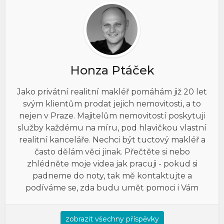
Honza Ptáček
Jako privátní realitní makléř pomáhám již 20 let
svým klientům prodat jejich nemovitosti, a to
nejen v Praze. Majitelům nemovitostí poskytuji
služby každému na míru, pod hlavičkou vlastní
realitní kanceláře. Nechci být tuctový makléř a
často dělám věci jinak. Přečtěte si nebo
zhlédněte moje videa jak pracuji - pokud si
padneme do noty, tak mě kontaktujte a
podíváme se, zda budu umět pomoci i Vám
zobrazit všechny příspěvky