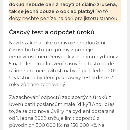
dokud nebude daň z nabytí oficiálně zrušena,
tak se jedná pouze o odklad platby!
Do té
doby nechte peníze na daň pro jistotu stranou..
Časový test a odpočet úroků
Návrh zákona také upravuje prodloužení
časového testu pro příjmy z prodeje
nemovitostí neurčených k vlastnímu bydlení z
5 na 10 let. Prodloužení časového testu bude
účinné pro nemovitosti nabyté po 1. lednu 2021.
U vlastního bydlení pak časový test v délce 2
roky zůstane zachovaný.
Za zachování odpočtů zaplacených úroků z
úvěrů patří poslancům malé “díky”! A to i přes
to, že se pro nové úvěry na bydlení obstarané
od 1. ledna 2022 snižuje limit odpočtů z
původních 300 000 Kč na 150 000 Kč. Na