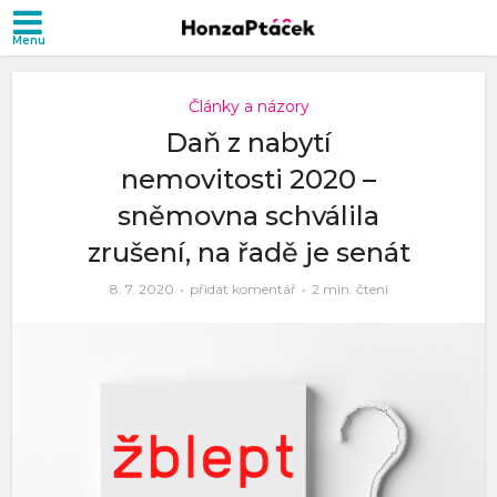
Články a názory
Daň z nabytí
nemovitosti 2020 –
sněmovna schválila
zrušení, na řadě je senát
8. 7. 2020
přidat komentář
2 min. čtení