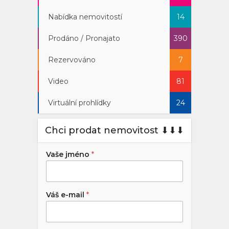
Nabídka nemovitostí
14
Prodáno / Pronajato
390
Rezervováno
7
Video
81
Virtuální prohlídky
24
Chci prodat nemovitost ⬇︎⬇︎⬇︎
Vaše jméno
*
Váš e-mail
*