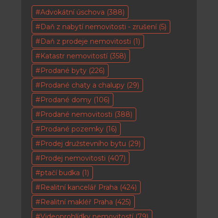
Advokátní úschova
(388)
Daň z nabytí nemovitosti - zrušení
(5)
Daň z prodeje nemovitosti
(1)
Katastr nemovitostí
(358)
Prodané byty
(226)
Prodané chaty a chalupy
(29)
Prodané domy
(106)
Prodané nemovitosti
(388)
Prodané pozemky
(16)
Prodej družstevního bytu
(29)
Prodej nemovitosti
(407)
ptačí budka
(1)
Realitní kancelář Praha
(424)
Realitní makléř Praha
(425)
Videoprohlídky nemovitostí
(79)