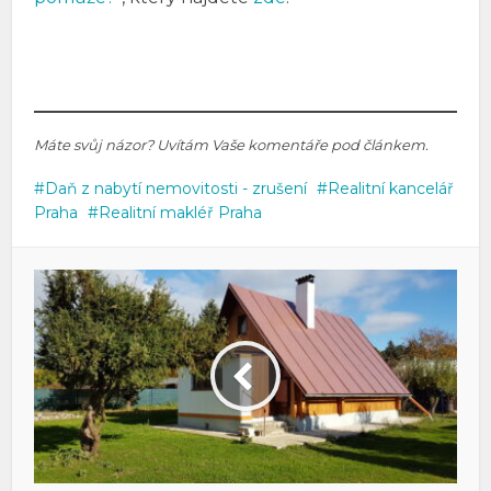
Máte svůj názor? Uvítám Vaše komentáře pod článkem.
Daň z nabytí nemovitosti - zrušení
Realitní kancelář
Praha
Realitní makléř Praha