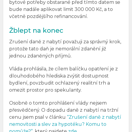
bytové potřeby obstarané před tímto datem se
bude nadále aplikovat limit 300 000 Kč, a to
včetně pozdějšího refinancování.
Žblept na konec
Zrušení daně z nabytí považuji za správný krok,
protože tato daň je nemorální zdanění již
jednou zdaněných příjmů.
Vláda prohlásila, že cílem balíčku opatření je z
dlouhodobého hlediska zvýšit dostupnost
bydlení, povzbudit ochlazený realitní trh a
omezit prostor pro spekulanty.
Osobně o tomto prohlášení vlády nejsem
přesvědčený. O dopadu daně z nabytí na tržní
cenu jsem psal v článku
“Zrušení daně z nabytí
nemovitosti a slev za hypotéku? Komu to
pomůže?”
, který najdete
zde
.