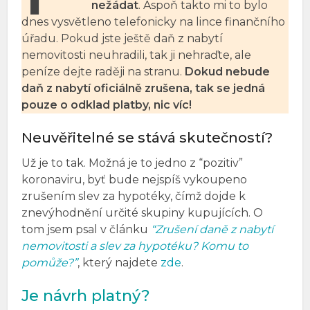
nežádat
. Aspoň takto mi to bylo
dnes vysvětleno telefonicky na lince finančního
úřadu. Pokud jste ještě daň z nabytí
nemovitosti neuhradili, tak ji nehraďte, ale
peníze dejte raději na stranu.
Dokud nebude
daň z nabytí oficiálně zrušena, tak se jedná
pouze o odklad platby, nic víc!
Neuvěřitelné se stává skutečností?
Už je to tak. Možná je to jedno z “pozitiv”
koronaviru, byť bude nejspíš vykoupeno
zrušením slev za hypotéky, čímž dojde k
znevýhodnění určité skupiny kupujících. O
tom jsem psal v článku
“Zrušení daně z nabytí
nemovitosti a slev za hypotéku? Komu to
pomůže?”
, který najdete
zde
.
Je návrh platný?