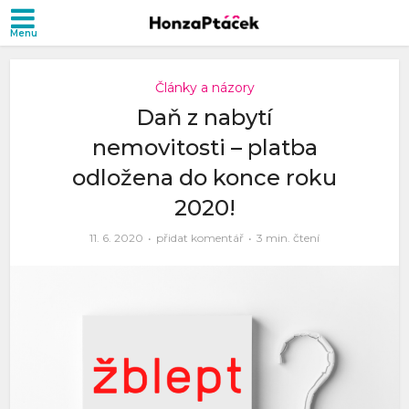
Články a názory
Daň z nabytí
nemovitosti – platba
odložena do konce roku
2020!
11. 6. 2020
přidat komentář
3 min. čtení