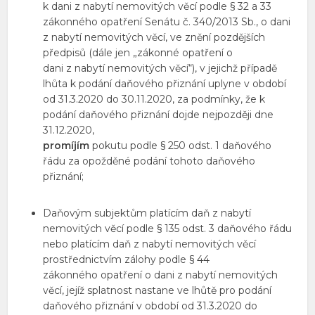
k dani z nabytí nemovitých věcí podle § 32 a 33
zákonného opatření Senátu č. 340/2013 Sb., o dani
z nabytí nemovitých věcí, ve znění pozdějších
předpisů (dále jen „zákonné opatření o
dani z nabytí nemovitých věcí“), v jejichž případě
lhůta k podání daňového přiznání uplyne v období
od 31.3.2020 do 30.11.2020, za podmínky, že k
podání daňového přiznání dojde nejpozději dne
31.12.2020,
promíjím
pokutu podle § 250 odst. 1 daňového
řádu za opožděné podání tohoto daňového
přiznání;
Daňovým subjektům platícím daň z nabytí
nemovitých věcí podle § 135 odst. 3 daňového řádu
nebo platícím daň z nabytí nemovitých věcí
prostřednictvím zálohy podle § 44
zákonného opatření o dani z nabytí nemovitých
věcí, jejíž splatnost nastane ve lhůtě pro podání
daňového přiznání v období od 31.3.2020 do