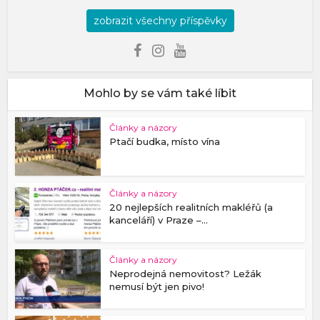
zobrazit všechny příspěvky
Mohlo by se vám také líbit
Články a názory
Ptačí budka, místo vína
Články a názory
20 nejlepších realitních makléřů (a
kanceláří) v Praze –...
Články a názory
Neprodejná nemovitost? Ležák
nemusí být jen pivo!