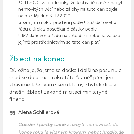
30.11.2020, za podmínky, že k úhradě daně z nabytí
nemovitých věcí nebo zálohy na tuto daň dojde
nejpozději dne 31.12.2020,
promíjím
úrok z prodlení podle § 252 daňového
řádu a úrok z posečkané částky podle
§ 157 daňového řádu na této dani nebo na záloze,
jejímž prostřednictvím se tato daň platí;
Žblept na konec
Důležité je, že jsme se dočkali dalšího posunu a
snad se do konce roku této “daně” přeci jen
zbavíme. Přeji vám všem klidný zbytek dne a
dnešní žblept zakončím citací ministryně
financí:
Alena Schillerová
Odložení platby daně z nabytí nemovitosti do
konce roku je vítaným krokem, neboť hrozilo, že