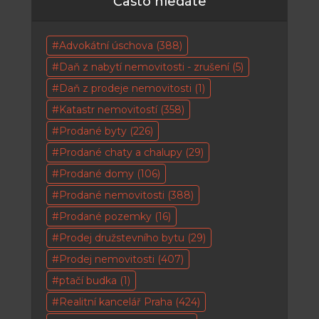
Často hledáte
Advokátní úschova
(388)
Daň z nabytí nemovitosti - zrušení
(5)
Daň z prodeje nemovitosti
(1)
Katastr nemovitostí
(358)
Prodané byty
(226)
Prodané chaty a chalupy
(29)
Prodané domy
(106)
Prodané nemovitosti
(388)
Prodané pozemky
(16)
Prodej družstevního bytu
(29)
Prodej nemovitosti
(407)
ptačí budka
(1)
Realitní kancelář Praha
(424)