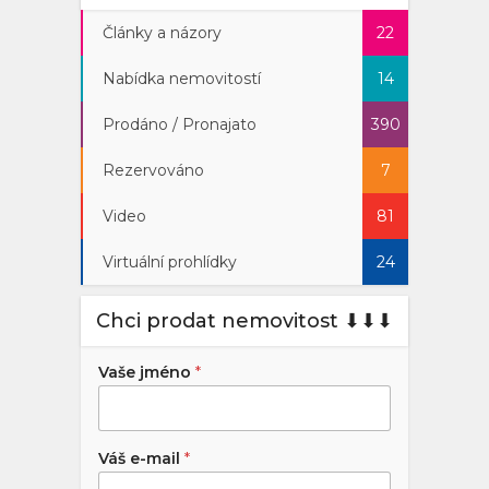
Články a názory
22
Nabídka nemovitostí
14
Prodáno / Pronajato
390
Rezervováno
7
Video
81
Virtuální prohlídky
24
Chci prodat nemovitost ⬇︎⬇︎⬇︎
Vaše jméno
*
Váš e-mail
*